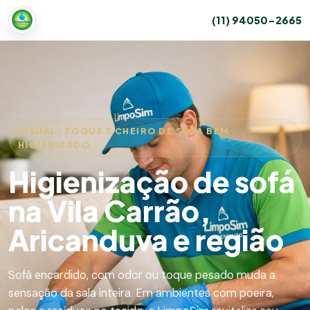
(11) 94050-2665
VISUAL, TOQUE E CHEIRO DE SOFÁ BEM
HIGIENIZADO
Higienização de sofá
na Vila Carrão,
Aricanduva e região
Sofá encardido, com odor ou toque pesado muda a
sensação da sala inteira. Em ambientes com poeira,