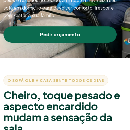
pelos e resíduos no tecido, a LimpoSim revitaliza seu
sofá em domicílio para devolver conforto, frescor e
bem-estar à sua família.
Pedir orçamento
O SOFÁ QUE A CASA SENTE TODOS OS DIAS
Cheiro, toque pesado e
aspecto encardido
mudam a sensação da
sala.