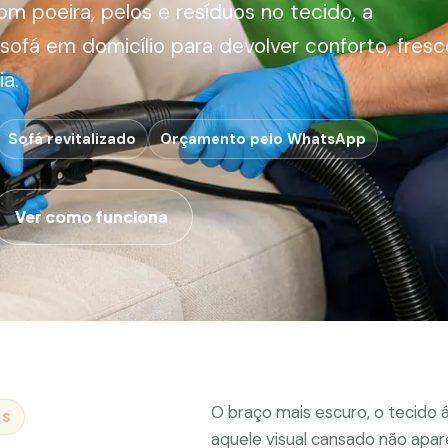
om poeira, pelos e resíduos no tecido, a
 sofá em domicílio para devolver conforto, fresc
ia.
Sofá revitalizado
Orçamento pelo WhatsApp
Ver como funciona
O braço mais escuro, o tecido 
AS
aquele visual cansado não apar