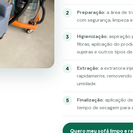
Preparação:
a área de tr
com segurança, limpeza e 
Higienização:
aspiração p
fibras, aplicação do pr
sujeiras e outros tipos de
Extração:
a extratora in
rapidamente, removendo s
umidade.
Finalização:
aplicação de 
tempo de secagem para al
Quero meu sofá limpo e r