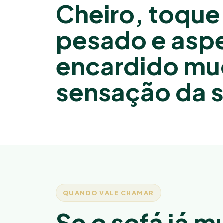
Cheiro, toque
pesado e asp
encardido mu
sensação da s
QUANDO VALE CHAMAR
Se o sofá já 