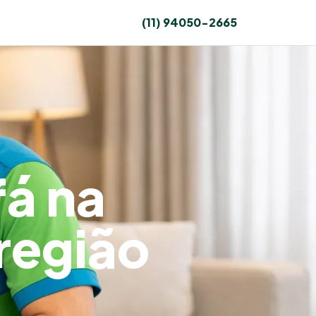
(11) 94050-2665
fá na
região