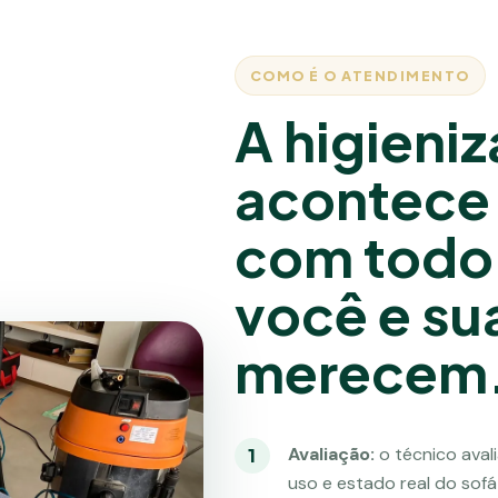
COMO É O ATENDIMENTO
A higieni
acontece 
com todo
você e sua
merecem
Avaliação:
o técnico avali
uso e estado real do sofá