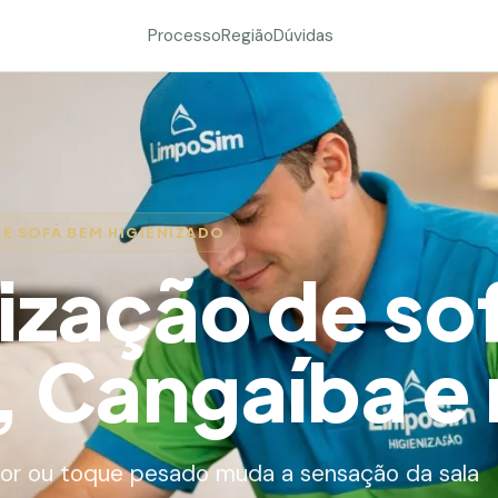
Processo
Região
Dúvidas
DE SOFÁ BEM HIGIENIZADO
ização de so
 Cangaíba e 
or ou toque pesado muda a sensação da sala