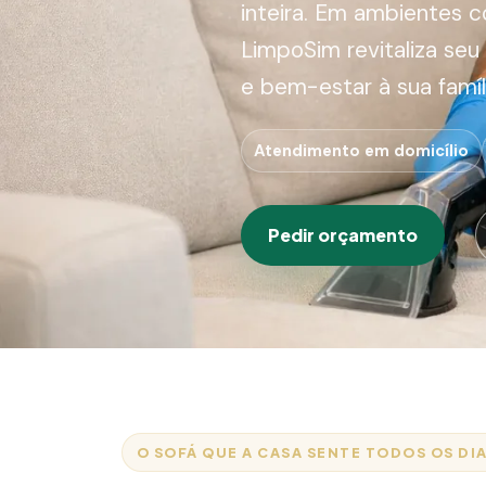
inteira. Em ambientes c
LimpoSim revitaliza seu
e bem-estar à sua famíl
Atendimento em domicílio
Pedir orçamento
O SOFÁ QUE A CASA SENTE TODOS OS DI