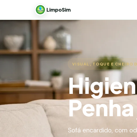
LimpoSim
VISUAL, TOQUE E CHEIRO 
Higien
Penha,
Sofá encardido, com od