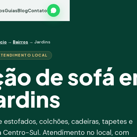
os
Guias
Blog
Contato
ício
→
Bairros
→ Jardins
ATENDIMENTO LOCAL
ção de sofá 
ardins
e estofados, colchões, cadeiras, tapetes e
a Centro-Sul. Atendimento no local, com