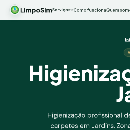
LimpoSim
Serviços
Como funciona
Quem som
In
Higieniza
J
Higienização profissional d
carpetes em Jardins, Zon