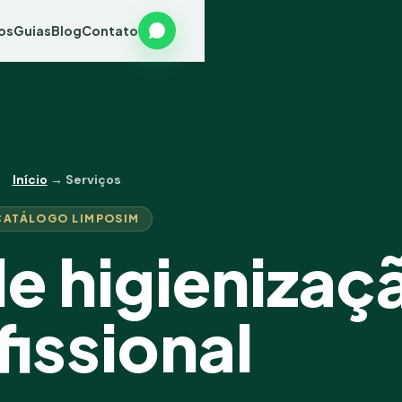
os
Guias
Blog
Contato
Início
→ Serviços
CATÁLOGO LIMPOSIM
de higienizaç
fissional