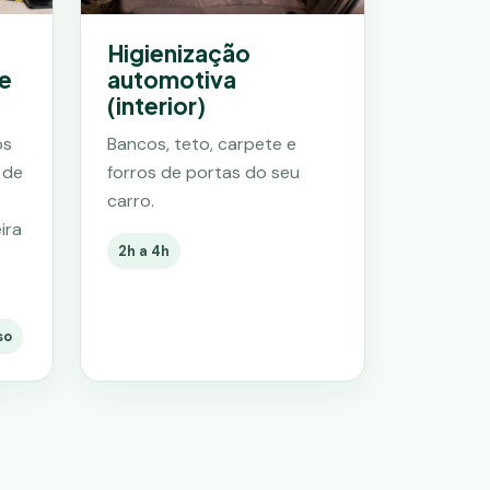
Higienização
e
automotiva
(interior)
os
Bancos, teto, carpete e
 de
forros de portas do seu
carro.
ira
2h a 4h
so