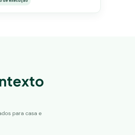
o de execução
ontexto
ados para casa e