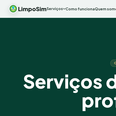
LimpoSim
Serviços
Como funciona
Quem som
Serviços 
pro