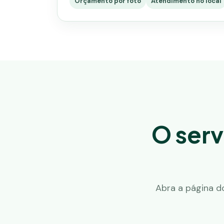
Orçamento por foto
Atendimento no local
O serv
Abra a página d