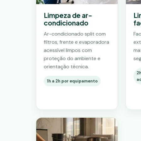
Limpeza de ar-
Li
condicionado
fa
Ar-condicionado split com
Fac
filtros, frente e evaporadora
ext
acessível limpos com
mat
proteção do ambiente e
seg
orientação técnica.
2h
a
1h a 2h por equipamento