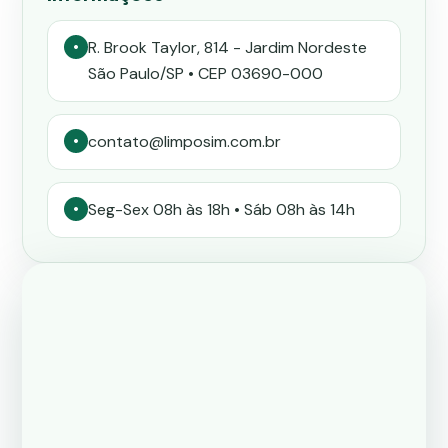
R. Brook Taylor, 814 - Jardim Nordeste
•
São Paulo/SP • CEP 03690-000
contato@limposim.com.br
•
Seg-Sex 08h às 18h • Sáb 08h às 14h
•