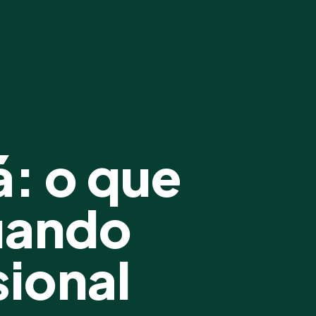
á: o que
uando
ional