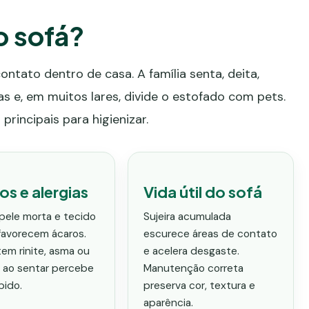
o sofá?
ontato dentro de casa. A família senta, deita,
as e, em muitos lares, divide o estofado com pets.
rincipais para higienizar.
os e alergias
Vida útil do sofá
 pele morta e tecido
Sujeira acumulada
favorecem ácaros.
escurece áreas de contato
em rinite, asma ou
e acelera desgaste.
a ao sentar percebe
Manutenção correta
pido.
preserva cor, textura e
aparência.