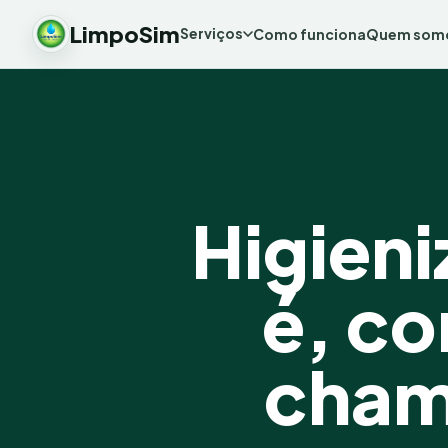
LimpoSim
Serviços
Como funciona
Quem som
Higieni
é, c
cham