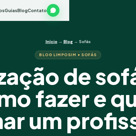
os
Guias
Blog
Contato
Início
→
Blog
→ Sofás
BLOG LIMPOSIM • SOFÁS
zação de sof
omo fazer e q
ar um profiss